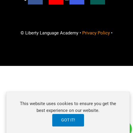
© Liberty Language Academy •
Privacy Policy
•
Ready to learn and improve your English skills?
This website uses cookies to ensure you get the
How can we help?
best experience on our website.
GOT IT!